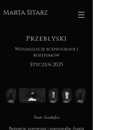
Marta Sitarz
Przebłyski
Wizualizacje scenografii i
kostiumów
Styczeń 2025
Teatr Gudejko
Reżyseria, scenariusz i scenografia: Agata